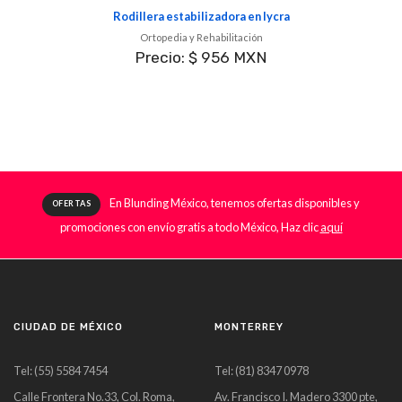
Rodillera estabilizadora en lycra
Ortopedia y Rehabilitación
Precio: $ 956 MXN
En Blunding México, tenemos ofertas disponibles y
OFERTAS
promociones con envío gratis a todo México, Haz clic
aquí
CIUDAD DE MÉXICO
MONTERREY
Tel: (55) 5584 7454
Tel: (81) 8347 0978
Calle Frontera No.33, Col. Roma,
Av. Francisco I. Madero 3300 pte,