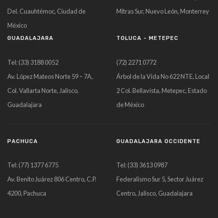
Del. Cuauhtémoc, Ciudad de
Mitras Sur, Nuevo León, Monterrey
México
GUADALAJARA
TOLUCA - METEPEC
Tel: (33) 3188 0052
(72) 2271 0772
Av. López Mateos Norte 59 – 7A,
Árbol de la Vida No 622 NTE, Local
Col. Vallarta Norte, Jalisco,
2 Col. Bellavista, Metepec, Estado
Guadalajara
de México
PACHUCA
GUADALAJARA OCCIDENTE
Tel: (77) 1377 6775
Tel: (33) 3613 0987
Av. Benito Juárez 806 Centro, C.P.
Federalismo Sur 5, Sector Juárez
4200, Pachuca
Centro, Jalisco, Guadalajara