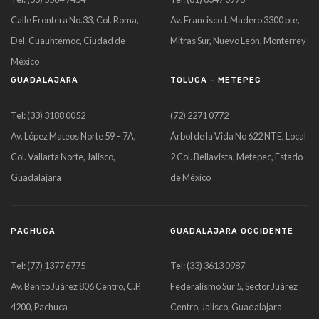
Calle Frontera No.33, Col. Roma,
Av. Francisco I. Madero 3300 pte,
Del. Cuauhtémoc, Ciudad de
Mitras Sur, Nuevo León, Monterrey
México
GUADALAJARA
TOLUCA - METEPEC
Tel: (33) 3188 0052
(72) 2271 0772
Av. López Mateos Norte 59 – 7A,
Árbol de la Vida No 622 NTE, Local
Col. Vallarta Norte, Jalisco,
2 Col. Bellavista, Metepec, Estado
Guadalajara
de México
PACHUCA
GUADALAJARA OCCIDENTE
Tel: (77) 1377 6775
Tel: (33) 3613 0987
Av. Benito Juárez 806 Centro, C.P.
Federalismo Sur 5, Sector Juárez
4200, Pachuca
Centro, Jalisco, Guadalajara