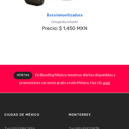
Bota inmovilizadora
Ortopedia infantil
Precio: $ 1,450 MXN
En Blunding México, tenemos ofertas disponibles y
OFERTAS
promociones con envío gratis a todo México, Haz clic
aquí
CIUDAD DE MÉXICO
MONTERREY
Tel: (55) 5584 7454
Tel: (81) 8347 0978