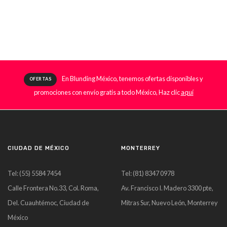
En Blunding México, tenemos ofertas disponibles y
OFERTAS
promociones con envío gratis a todo México, Haz clic
aquí
CIUDAD DE MÉXICO
MONTERREY
Tel: (55) 5584 7454
Tel: (81) 8347 0978
Calle Frontera No.33, Col. Roma,
Av. Francisco I. Madero 3300 pte,
Del. Cuauhtémoc, Ciudad de
Mitras Sur, Nuevo León, Monterrey
México