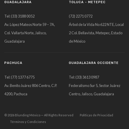
GUADALAJARA
TOLUCA - METEPEC
Tel: (33) 3188 0052
(72) 2271 0772
Av. López Mateos Norte 59 – 7A,
Árbol de la Vida No 622 NTE, Local
Col. Vallarta Norte, Jalisco,
2 Col. Bellavista, Metepec, Estado
Guadalajara
de México
PACHUCA
GUADALAJARA OCCIDENTE
Tel: (77) 1377 6775
Tel: (33) 3613 0987
Av. Benito Juárez 806 Centro, C.P.
Federalismo Sur 5, Sector Juárez
4200, Pachuca
Centro, Jalisco, Guadalajara
©
2026
Blunding México — All Rights Reserved
Políticas de Privacidad
Términos y Condiciones